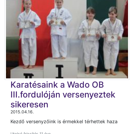
Karatésaink a Wado OB
III.fordulóján versenyeztek
sikeresen
2015.04.16.
Kezdő versenyzőink is érmekkel térhettek haza
Utolsó frissítés 11 éve