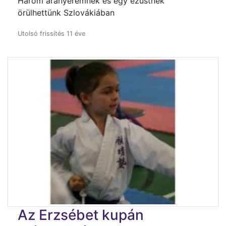
Három aranyéremnek és egy ezüstnek
örülhettünk Szlovákiában
Utolsó frissítés 11 éve
Az Erzsébet kupán