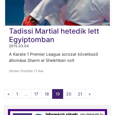
Tadissi Martial hetedik lett
Egyiptomban
2015.03.04.
A Karate 1 Premier League sorozat következő
állomása Sharm el Sheikhben volt
Utolsó frissítés 11 éve
«
1
…
17
18
19
(current)
20
21
»