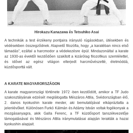
Hirokazu Kanazawa és Tetsuhiko Asai
A technikák a test érzékeny pontjaira irányuló rúgásokban, ütésekben és
védésekben összegződnek. Alapvető filozófia, hogy „a karatéban nincs első
támadás”, ezáltal a harcmodor a védekezésre épül. Mindazonáltal a karate
az 1930-as évektől kezdődően szakított a kizárólag filozofikus szemlélettel,
és idővel az egész világon elterjedt harcművészetté, életmóddá,
küzdősporttá vált.
A KARATE MAGYARORSZÁGON
A karate magyarországi története 1972 -ben kezdődött, amikor a TF Judo
szakosztályának edzését meglátogatta Mészáros Attila, Svédországban élő,
2. danos kyokushin karate mester, aki bemutatójával elkápráztatta a
jelenlévőket. Különösen Furkó Kálmán és Adámy István voltak fogékonyak a
mozgásanyagra, akik Galla Ferenc, a TF küzdősport tanszékvezetője
támogatásával és Mészáros Attila iránymutatásai alapján lerakták a hazai
kyokushin alapjait.