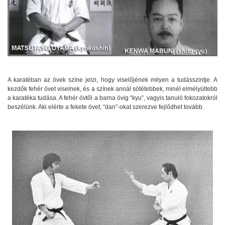
A karatéban az övek színe jelzi, hogy viselőjének milyen a tudásszintje. A
kezdők fehér övet viselnek, és a színek annál sötétebbek, minél elmélyültebb
a karatéka tudása. A fehér övtől a barna övig “kyu”, vagyis tanuló fokozatokról
beszélünk. Aki elérte a fekete övet, “dan”-okat szerezve fejlődhet tovább.