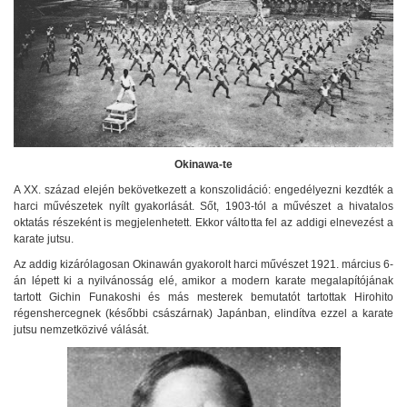
Okinawa-te
A XX. század elején bekövetkezett a konszolidáció: engedélyezni kezdték a
harci művészetek nyílt gyakorlását. Sőt, 1903-tól a művészet a hivatalos
oktatás részeként is megjelenhetett. Ekkor váltotta fel az addigi elnevezést a
karate jutsu.
Az addig kizárólagosan Okinawán gyakorolt harci művészet 1921. március 6-
án lépett ki a nyilvánosság elé, amikor a modern karate megalapítójának
tartott Gichin Funakoshi és más mesterek bemutatót tartottak Hirohito
régenshercegnek (későbbi császárnak) Japánban, elindítva ezzel a karate
jutsu nemzetközivé válását.