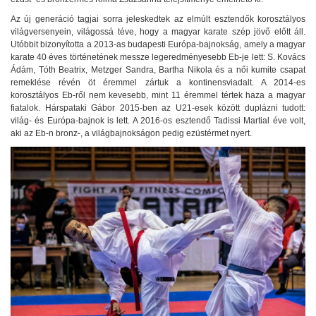
Az új generáció tagjai sorra jeleskedtek az elmúlt esztendők korosztályos
világversenyein, világossá téve, hogy a magyar karate szép jövő előtt áll.
Utóbbit bizonyította a 2013-as budapesti Európa-bajnokság, amely a magyar
karate 40 éves történetének messze legeredményesebb Eb-je lett: S. Kovács
Ádám, Tóth Beatrix, Metzger Sandra, Bartha Nikola és a női kumite csapat
remeklése révén öt éremmel zártuk a kontinensviadalt. A 2014-es
korosztályos Eb-ről nem kevesebb, mint 11 éremmel tértek haza a magyar
fiatalok. Hárspataki Gábor 2015-ben az U21-esek között duplázni tudott:
világ- és Európa-bajnok is lett. A 2016-os esztendő Tadissi Martial éve volt,
aki az Eb-n bronz-, a világbajnokságon pedig ezüstérmet nyert.