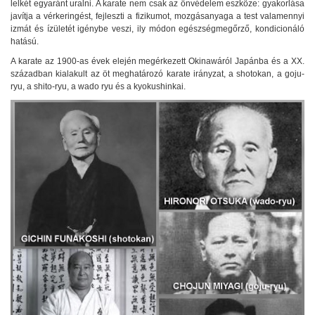
lelkét egyaránt uralni. A karate nem csak az önvédelem eszköze: gyakorlása
javítja a vérkeringést, fejleszti a fizikumot, mozgásanyaga a test valamennyi
izmát és ízületét igénybe veszi, ily módon egészségmegőrző, kondicionáló
hatású.
A karate az 1900-as évek elején megérkezett Okinawáról Japánba és a XX.
században kialakult az öt meghatározó karate irányzat, a shotokan, a goju-
ryu, a shito-ryu, a wado ryu és a kyokushinkai.