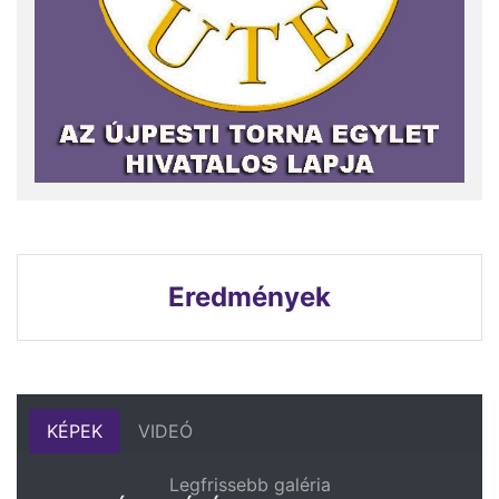
Eredmények
KÉPEK
VIDEÓ
Legfrissebb galéria