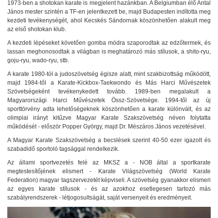
1973-ben a shotokan karate is megjelent hazánkban. A Belgiumban élő Antal
János mester szintén a TF-en jelentkezett be, majd Budapesten indította meg
kezdeti tevékenységét, ahol Kecskés Sándornak köszönhetően alakult meg
az első shotokan klub.
A kezdeti lépéseket követően gomba módra szaporodtak az edzőtermek, és
lassan meghonosodtak a világban is meghatározó más stílusok, a shito-ryu,
goju-ryu, wado-ryu, stb.
A karate 1980-tól a judoszövetség égisze alatt, mint szakbizottság működött,
majd 1984-től a Karate-Kickbox-Taekwondo és Más Harci Művészetek
Szövetségeként tevékenykedett tovább. 1989-ben megalakult a
Magyarországi Harci Művészetek Össz-Szövetsége. 1994-től az új
sporttörvény adta lehetőségeknek köszönhetően a karate különvált, és az
olimpiai irányt kitűzve Magyar Karate Szakszövetség néven folytatta
működését - először Popper György, majd Dr. Mészáros János vezetésével.
A Magyar Karate Szakszövetség a becslések szerint 40-50 ezer igazolt és
szabadidő sportoló tagsággal rendelkezik.
Az állami sportvezetés felé az MKSZ a - NOB által a sportkarate
megtestesítőjének elismert - Karate Világszövetség (World Karate
Federation) magyar tagszervezetét képviseli. A szövetség gyanakkor elismeri
az egyes karate stílusok - és az azokhoz esetlegesen tartozó más
szabályrendszerek - létjogosultságát, saját versenyeit és eredményeit.