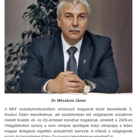
Dr. Mészáros János
A WKF szabályrendszerében versenyző magyarok közül kiemelkedik S.
Kovács Ádám teljesítménye, aki küzdelemben két világbajnoki ezüstérme
mellett további vb- és Eb-érmeket mondhat magáénak, emellett a 2009-es
Világjátékokon (amely a nem olimpiai sportágak kvázi olimpiája) a teljes
magyar delegáció egyetlen aranyérmét szerezte. A nőknél a világbajnoki
ezüst- és bronzérmes Klima Zsuzsanna telejsítménye emelhető ki.