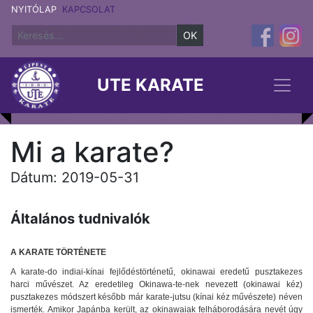
NYITÓLAP
KAPCSOLAT
OK
UTE KARATE
Mi a karate?
Dátum: 2019-05-31
Általános tudnivalók
A KARATE TÖRTÉNETE
A karate-do indiai-kínai fejlődéstörténetű, okinawai eredetű pusztakezes
harci művészet. Az eredetileg Okinawa-te-nek nevezett (okinawai kéz)
pusztakezes módszert később már karate-jutsu (kínai kéz művészete) néven
ismerték. Amikor Japánba került, az okinawaiak felháborodására nevét úgy