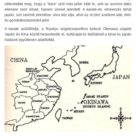
változtatták meg, hogy a “kara” szót más jellel írták le, ami az azonos ejtés
ellenére nem kínait, hanem üreset jelentett. A karate-do elnevezés tehát
japán, szó szerinti jelentése: üres kéz útja, ahol az út (do) szellemi utat, élet-
és gondolkozásmódot jelöl.
A karate szülőföldje, a Ryukyu szigetcsoporthoz tartozó Okinawa szigete
Japán és Kína között helyezkedik el, kultúráját és fejlődését a kínai és japán
hatások együttesen alakították.