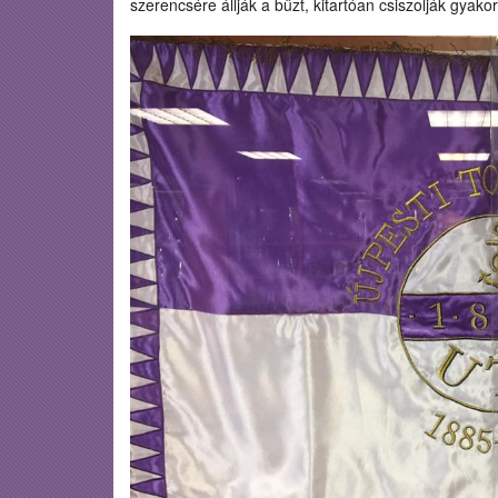
szerencsére állják a bűzt, kitartóan csiszolják gyakor