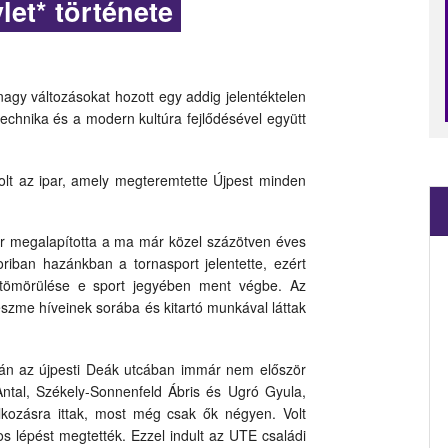
let* története
agy változásokat hozott egy addig jelentéktelen
chnika és a modern kultúra fejlődésével együtt
olt az ipar, amely megteremtette Újpest minden
er megalapította a ma már közel százötven éves
oriban hazánkban a tornasport jelentette, ezért
ő tömörülése e sport jegyében ment végbe. Az
 eszme híveinek sorába és kitartó munkával láttak
ásán az újpesti Deák utcában immár nem először
 Antal, Székely-Sonnenfeld Ábris és Ugró Gyula,
lkozásra ittak, most még csak ők négyen. Volt
os lépést megtették. Ezzel indult az UTE családi