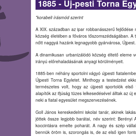
1885 - Uj-pesti Torna Egy
*korabeli írásmód szerint
A XIX. században az ipar robbanásszerű fejlődése n
község életében a főváros tőszomszédságában. A te
nőtt naggyá hazánk legnagyobb gyárvárosa, Újpest.
A dinamikusan urbanizálódó község éltető eleme v
irányú előrehaladásának anyagi körülményeit.
1885-ben néhány sportolni vágyó újpesti fiatalemb
Újpesti Torna Egyletet. Minthogy a testedzést ekk
természetes volt, hogy az újpesti sportolók els
alapítók az ifjúság tüzes lelkesedésével álltak az új
neki a fiatal egyesület megszervezésének.
Goll János kereskedelmi iskolai tanár, akinek lak
jöttek össze legjobb barátai, név szerint: Berényi
koccintásra emelte poharát. A nagy és szép válla
bennük öröm is, szorongás is, de az első igen font