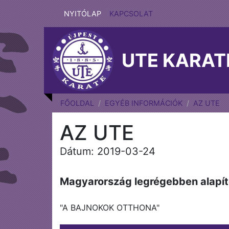
NYITÓLAP
KAPCSOLAT
UTE KARAT
FŐOLDAL
EGYÉB INFORMÁCIÓK
AZ UTE
AZ UTE
Dátum: 2019-03-24
Magyarország legrégebben alapít
"A BAJNOKOK OTTHONA"