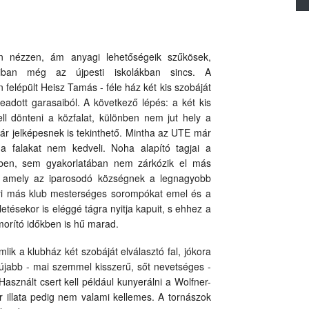
n nézzen, ám anyagi lehetőségeik szűkösek,
oriban még az újpesti iskolákban sincs. A
 felépült Heisz Tamás - féle ház két kis szobáját
eadott garasaiból. A következő lépés: a két kis
ell dönteni a közfalat, különben nem jut hely a
ár jelképesnek is tekinthető. Mintha az UTE már
a falakat nem kedveli. Noha alapító tagjai a
eiben, sem gyakorlatában nem zárkózik el más
m, amely az iparosodó községnek a legnagyobb
nnyi más klub mesterséges sorompókat emel és a
etésekor is eléggé tágra nyitja kapuit, s ehhez a
morító időkben is hű marad.
lik a klubház két szobáját elválasztó fal, jókora
jabb - mai szemmel kisszerű, sőt nevetséges -
sznált csert kell például kunyerálni a Wolfner-
r illata pedig nem valami kellemes. A tornászok