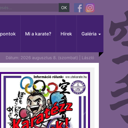
OK
őpontok
Mi a karate?
Hírek
Galéria
Dátum: 2026 augusztus 8. (szombat) | László