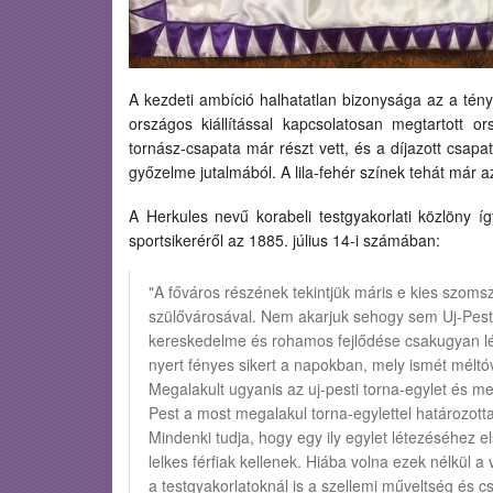
A kezdeti ambíció halhatatlan bizonysága az a tén
országos kiállítással kapcsolatosan megtartott
tornász-csapata már részt vett, és a díjazott csapa
győzelme jutalmából. A lila-fehér színek tehát már az
A Herkules nevű korabeli testgyakorlati közlöny 
sportsikeréről az 1885. július 14-i számában:
"A főváros részének tekintjük máris e kies szoms
szülővárosával. Nem akarjuk sehogy sem Uj-Peste
kereskedelme és rohamos fejlődése csakugyan lé
nyert fényes sikert a napokban, mely ismét méltóvá
Megalakult ugyanis az uj-pesti torna-egylet és me
Pest a most megalakul torna-egylettel határozott
Mindenki tudja, hogy egy ily egylet létezéséhez e
lelkes férfiak kellenek. Hiába volna ezek nélkül 
a testgyakorlatoknál is a szellemi műveltség és 