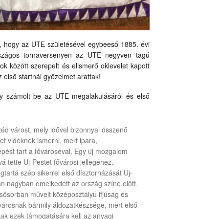
y, hogy az UTE születésével egybeeső 1885. évi
 országos tornaversenyen az UTE negyven tagú
tok között szerepelt és elismerő oklevelet kapott
 első startnál győzelmet arattak!
így számolt be az UTE megalakulásáról és első
zéd várost, mely idővel bizonnyal összenő
t vidéknek ismerni, mert ipara,
pést tart a fővároséval. Egy új mozgalom
 tette Uj-Pestet fővárosi jellegéhez. -
gtartá szép sikerrel első dísztornázását Uj-
an nagyban emelkedett az ország színe előtt.
lsősorban művelt középosztályú ifjúság és
a városnak bármily áldozatkészsége, mert első
csak ezek támogatására kell az anyagi