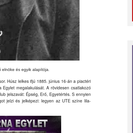
 elnöke és egyik alapítója.
r. Húsz lelkes ifjú 1885. június 16-án a piactéri
a Egylet megalakulását. A rövidesen csatlakozó
ub jelszavát: Épség, Erő, Egyetértés. S ennyien
ot jelzi és jelképezi: legyen az UTE színe lila-