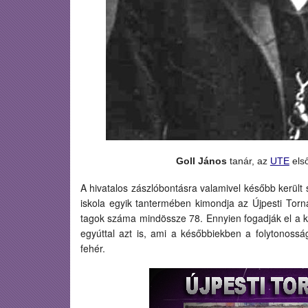
Goll János
tanár, az
UTE
első
A hivatalos zászlóbontásra valamivel később került so
iskola egyik tantermében kimondja az Újpesti Torn
tagok száma mindössze 78. Ennyien fogadják el a kl
egyúttal azt is, ami a későbbiekben a folytonosság
fehér.