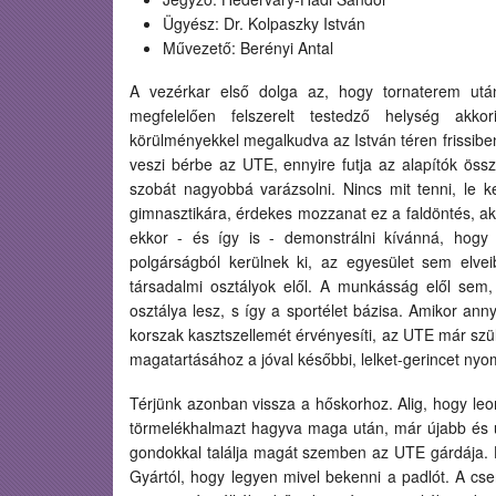
Ügyész: Dr. Kolpaszky István
Művezető: Berényi Antal
A vezérkar első dolga az, hogy tornaterem utá
megfelelően felszerelt testedző helység akk
körülményekkel megalkudva az István téren frissiben
veszi bérbe az UTE, ennyire futja az alapítók össz
szobát nagyobbá varázsolni. Nincs mit tenni, le k
gimnasztikára, érdekes mozzanat ez a faldöntés, ak
ekkor - és így is - demonstrálni kívánná, hogy 
polgárságból kerülnek ki, az egyesület sem elv
társadalmi osztályok elől. A munkásság elől se
osztálya lesz, s így a sportélet bázisa. Amikor a
korszak kasztszellemét érvényesíti, az UTE már szül
magatartásához a jóval későbbi, lelket-gerincet nyo
Térjünk azonban vissza a hőskorhoz. Alig, hogy leom
törmelékhalmazt hagyva maga után, már újabb és ú
gondokkal találja magát szemben az UTE gárdája. Ha
Gyártól, hogy legyen mivel bekenni a padlót. A cse