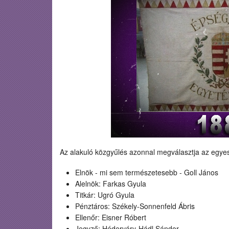
Az alakuló közgyűlés azonnal megválasztja az egyes
Elnök - mi sem természetesebb - Goll János
Alelnök: Farkas Gyula
Titkár: Ugró Gyula
Pénztáros: Székely-Sonnenfeld Ábris
Ellenőr: Eisner Róbert
Jegyző: Héderváry-Hádl Sándor