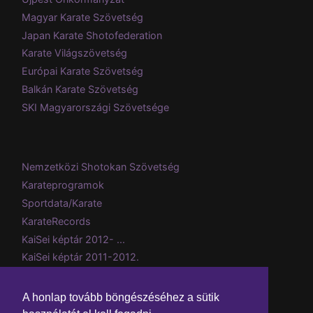
Magyar Karate Szövetség
Japan Karate Shotofederation
Karate Világszövetség
Európai Karate Szövetség
Balkán Karate Szövetség
SKI Magyarországi Szövetsége
Nemzetközi Shotokan Szövetség
Karateprogramok
Sportdata/Karate
KarateRecords
KaiSei képtár 2012- ...
KaiSei képtár 2011-2012.
Csillebérci tábor 2008 (képtár)
Evezzvelem
A honlap tovább böngészéséhez a sütik