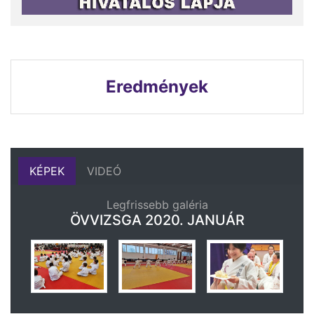
Eredmények
KÉPEK
VIDEÓ
Legfrissebb galéria
ÖVVIZSGA 2020. JANUÁR