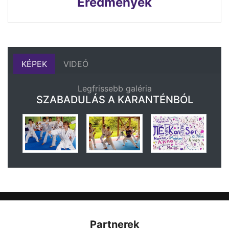
Eredmények
KÉPEK
VIDEÓ
Legfrissebb galéria
SZABADULÁS A KARANTÉNBÓL
Partnerek