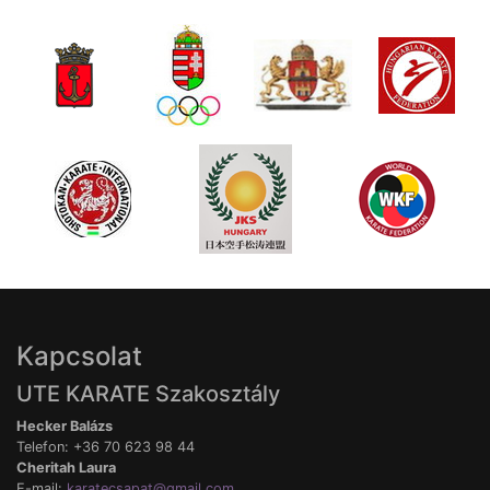
Kapcsolat
UTE KARATE Szakosztály
Hecker Balázs
Telefon: +36 70 623 98 44
Cheritah Laura
E-mail:
karatecsapat@gmail.com