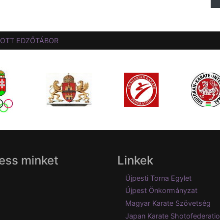
TOTT EDZŐTÁBOR
ess minket
Linkek
Újpesti Torna Egylet
Újpest Önkormányzat
Magyar Karate Szövetség
Japan Karate Shotofederati