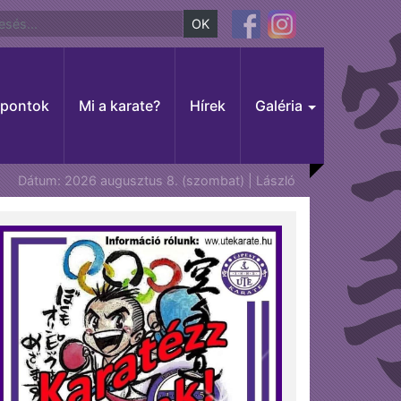
OK
őpontok
Mi a karate?
Hírek
Galéria
Dátum: 2026 augusztus 8. (szombat) | László