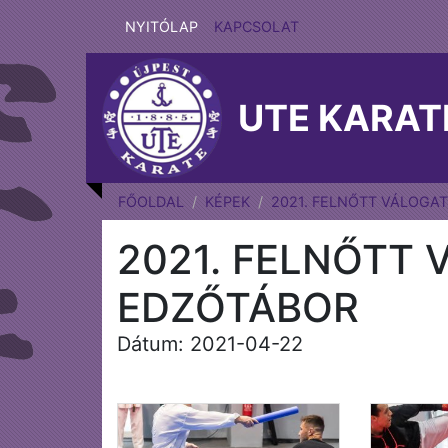
NYITÓLAP
KAPCSOLAT
UTE KARAT
FŐOLDAL
KÉPEK
2021. FELNŐTT VÁLOGA
2021. FELNŐTT
EDZŐTÁBOR
Dátum: 2021-04-22