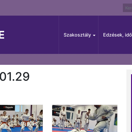
E
Szakosztály
Edzések, id
01.29