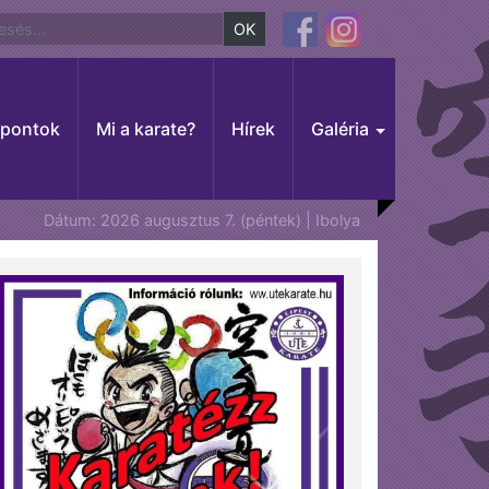
OK
őpontok
Mi a karate?
Hírek
Galéria
Dátum: 2026 augusztus 7. (péntek) | Ibolya